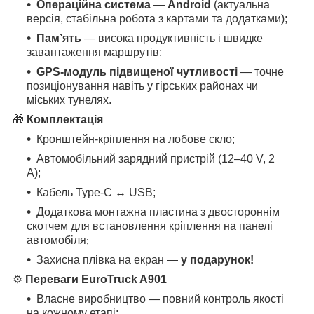
Операційна система — Android
(актуальна
версія, стабільна робота з картами та додатками);
Пам’ять
— висока продуктивність і швидке
завантаження маршрутів;
GPS-модуль підвищеної чутливості
— точне
позиціонування навіть у гірських районах чи
міських тунелях.
🎁
Комплектація
Кронштейн-кріплення на лобове скло;
Автомобільний зарядний пристрій (12–40 V, 2
A);
Кабель Type-C ↔ USB;
Додаткова монтажна пластина з двостороннім
скотчем для встановлення кріплення на панелі
автомобіля
;
Захисна плівка на екран —
у подарунок!
⚙️
Переваги EuroTruck
A901
Власне виробництво — повний контроль якості
на кожному етапі;