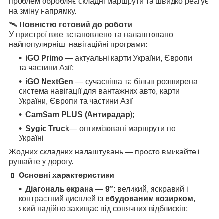
проблем обробляє складні маршрути та швидко реагує
на зміну напрямку.
🛰️
Повністю готовий до роботи
У пристрої вже встановлено та налаштовано
найпопулярніші навігаційні програми:
iGO Primo
— актуальні карти України, Європи
та частини Азії;
iGO NextGen
— сучасніша та більш розширена
система навігації для вантажних авто, карти
України, Європи та частини Азії
CamSam PLUS (Антирадар)
;
Sygic Truck
— оптимізовані маршрути по
Україні
Жодних складних налаштувань — просто вмикайте і
рушайте у дорогу.
📱
Основні характеристики
Діагональ екрана — 9″
: великий, яскравий і
контрастний дисплей із
вбудованим козирком
,
який надійно захищає від сонячних відблисків;