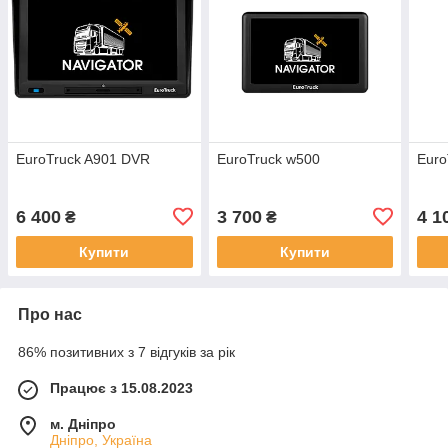
EuroTruck A901 DVR
EuroTruck w500
Euro
6 400
3 700
4 1
₴
₴
Купити
Купити
Про нас
86% позитивних з 7 відгуків за рік
Працює з 15.08.2023
м. Дніпро
Дніпро, Україна