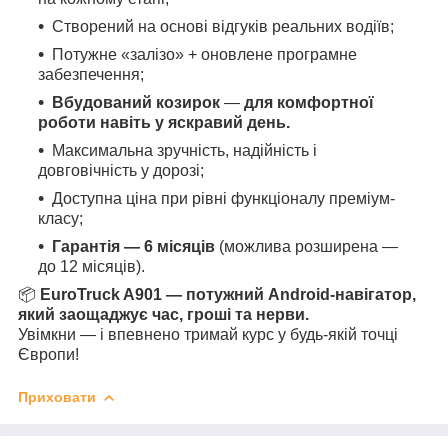
Створений на основі відгуків реальних водіїв;
Потужне «залізо» + оновлене програмне
забезпечення;
Вбудований
козирок
—
для комфортної
роботи навіть у яскравий день.
Максимальна зручність, надійність і
довговічність у дорозі;
Доступна ціна при рівні функціоналу преміум-
класу;
Гарантія — 6 місяців
(можлива розширена —
до 12 місяців).
📦
EuroTruck A901 — потужний Android-навігатор,
який заощаджує час, гроші та нерви.
Увімкни — і впевнено тримай курс у будь-якій точці
Європи!
Приховати