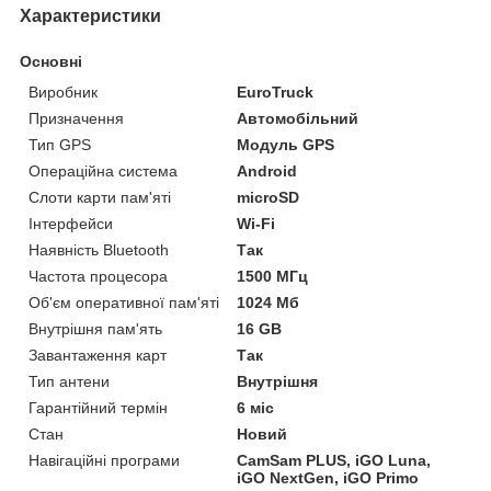
Характеристики
Основні
Виробник
EuroTruck
Призначення
Автомобільний
Тип GPS
Модуль GPS
Операційна система
Android
Слоти карти пам'яті
microSD
Інтерфейси
Wi-Fi
Наявність Bluetooth
Так
Частота процесора
1500 МГц
Об'єм оперативної пам'яті
1024 Мб
Внутрішня пам'ять
16 GB
Завантаження карт
Так
Тип антени
Внутрішня
Гарантійний термін
6 міс
Стан
Новий
Навігаційні програми
CamSam PLUS, iGO Luna,
iGO NextGen, iGO Primo