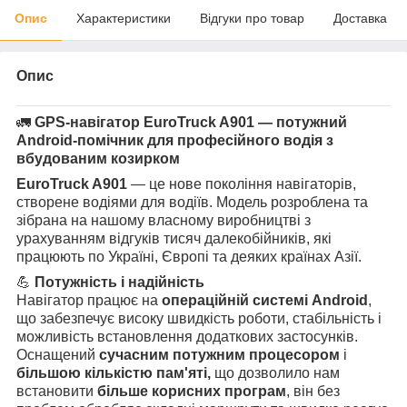
Опис
Характеристики
Відгуки про товар
Доставка
Опис
🚛
GPS-навігатор EuroTruck A901 — потужний
Android-помічник для професійного водія з
вбудованим козирком
EuroTruck
A901
— це нове покоління навігаторів,
створене водіями для водіїв. Модель розроблена та
зібрана на нашому власному виробництві з
урахуванням відгуків тисяч далекобійників, які
працюють по Україні, Європі та деяких країнах Азії.
💪
Потужність і надійність
Навігатор працює на
операційній системі Android
,
що забезпечує високу швидкість роботи, стабільність і
можливість встановлення додаткових застосунків.
Оснащений
сучасним потужним процесором
і
більшою кількістю пам'яті,
що дозволило нам
встановити
більше
корисних програм
, він без